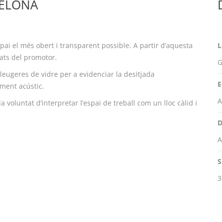
CELONA
pai el més obert i transparent possible. A partir d’aquesta
L
ats del promotor.
G
eugeres de vidre per a evidenciar la desitjada
E
ment acústic.
A
a voluntat d’interpretar l’espai de treball com un lloc càlid i
D
A
S
3